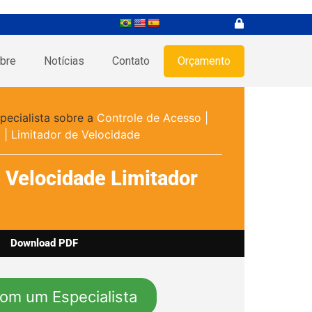
bre
Notícias
Contato
Orçamento
pecialista sobre a
Controle de Acesso
|
o
|
Limitador de Velocidade
 Velocidade Limitador
Download PDF
com um Especialista