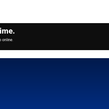
time.
 online.