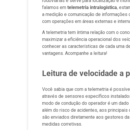
rodoviárias e serve para localização e mon
falamos em
telemetria intralogística
, esta
a medição e comunicação de informações or
com operações em áreas externas e intern
A telemetria tem íntima relação com o conce
maximizar a eficiência operacional dos veíc
conhecer as características de cada uma des
vantagens. Acompanhe a leitura!
Leitura de velocidade a 
Você sabia que com a telemetria é possível
através de sensores específicos instalados
modo de condução do operador é um dado e
além do risco de acidentes, aos principais
são enviados diretamente aos gestores da 
medidas corretivas.