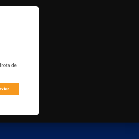
frota de
nviar