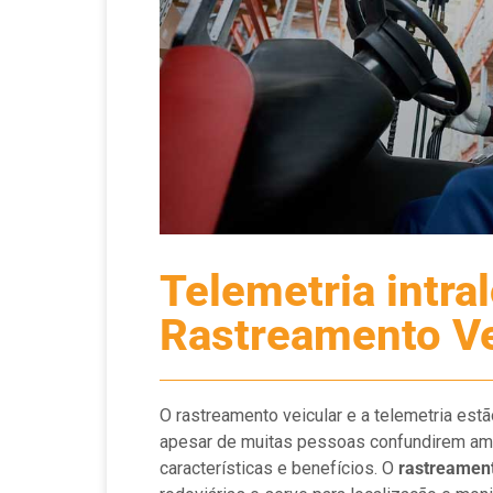
Telemetria intral
Rastreamento Ve
O rastreamento veicular e a telemetria est
apesar de muitas pessoas confundirem amb
características e benefícios. O
rastreament