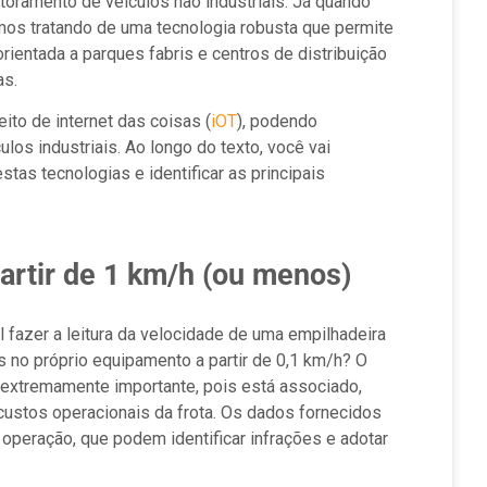
itoramento de veículos não industriais. Já quando
mos tratando de uma tecnologia robusta que permite
ientada a parques fabris e centros de distribuição
as.
ito de internet das coisas (
iOT
), podendo
ulos industriais. Ao longo do texto, você vai
tas tecnologias e identificar as principais
partir de 1 km/h (ou menos)
 fazer a leitura da velocidade de uma empilhadeira
 no próprio equipamento a partir de 0,1 km/h? O
xtremamente importante, pois está associado,
 custos operacionais da frota. Os dados fornecidos
operação, que podem identificar infrações e adotar